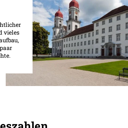
htlicher
d vieles
aufbau,
 paar
hte.
reszahlen